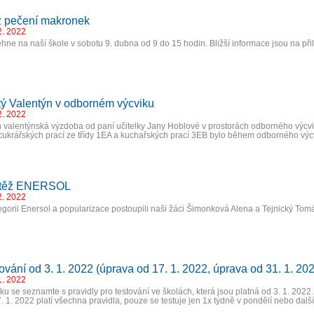
z pečení makronek
2. 2022
hne na naší škole v sobotu 9. dubna od 9 do 15 hodin. Bližší informace jsou na př
ý Valentýn v odborném výcviku
2. 2022
 valentýnská výzdoba od paní učitelky Jany Hoblové v prostorách odborného výcvik
cukrářských prací ze třídy 1EA a kuchařských prací 3EB bylo během odborného vý
těž ENERSOL
2. 2022
egorii Enersol a popularizace postoupili naši žáci Šimonková Alena a Tejnický Tom
ování od 3. 1. 2022 (úprava od 17. 1. 2022, úprava od 31. 1. 20
1. 2022
áku se seznamte s pravidly pro testování ve školách, která jsou platná od 3. 1. 2022. 
. 1. 2022 platí všechna pravidla, pouze se testuje jen 1x týdně v pondělí nebo dalš