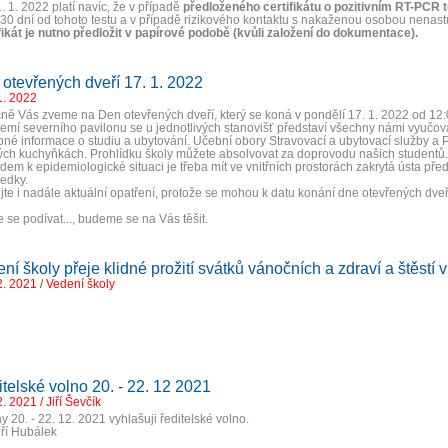
. 1. 2022 platí navíc, že v případě
předloženého certifikátu o pozitivním RT-PCR 
30 dní od tohoto testu a v případě rizikového kontaktu s nakaženou osobou nenastu
fikát je nutno předložit v papírové podobě (kvůli založení do dokumentace).
otevřených dveří 17. 1. 2022
1. 2022
ně Vás zveme na Den otevřených dveří, který se koná v pondělí 17. 1. 2022 od 12:
zemí severního pavilonu se u jednotlivých stanovišť představí všechny námi vyučov
bné informace o studiu a ubytování. Učební obory Stravovací a ubytovací služby a 
ých kuchyňkách. Prohlídku školy můžete absolvovat za doprovodu našich studentů.
dem k epidemiologické situaci je třeba mít ve vnitřních prostorách zakrytá ústa p
ředky.
jte i nadále aktuální opatření, protože se mohou k datu konání dne otevřených dveř
te se podívat..., budeme se na Vás těšit.
ní školy přeje klidné prožití svátků vánočních a zdraví a štěstí 
2. 2021 / Vedení školy
telské volno 20. - 22. 12 2021
. 2021 / Jiří Ševčík
y 20. - 22. 12. 2021 vyhlašuji ředitelské volno.
Jiří Hubálek