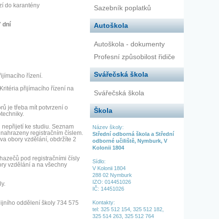
zí do karantény
Sazebník poplatků
7 dní
Autoškola
Autoškola - dokumenty
Profesní způsobilost řidiče
Svářečská škola
řijímacího řízení.
itéria přijímacího řízení na
Svářečská škola
rů je třeba mít potvrzení o
Škola
techniky.
či nepřijetí ke studiu. Seznam
Název školy:
 nahrazeny registračním číslem.
Střední odborná škola a Střední
va obory vzdělání, obdržíte 2
odborné učiliště, Nymburk, V
Kolonii 1804
hazečů pod registračními čísly
Sídlo:
ry vzdělání a na všechny
V Kolonii 1804
288 02 Nymburk
IZO: 014451026
ly.
IČ: 14451026
Kontakty:
dijního oddělení školy 734 575
tel:
325 512 154,
325 512 182,
325 514 263,
325 512 764