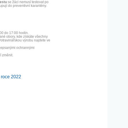
testu
se žáci nemusí testovat po
pují do preventivní karantény.
00 do 17:00 hodin.
ané obory, kde získáte všechny
Potravinářskou výrobu najdete ve
ředepsanými ochrannými
í změnit.
v roce 2022