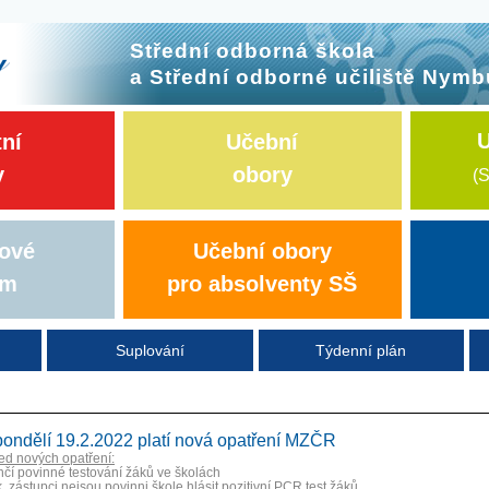
Střední odborná škola
a Střední odborné učiliště Nymb
U
tní
Učební
y
obory
(S
ové
Učební obory
um
pro absolventy SŠ
Suplování
Týdenní plán
ondělí 19.2.2022 platí nová opatření MZČR
ed nových opatření:
nčí povinné testování žáků ve školách
k. zástupci nejsou povinni škole hlásit pozitivní PCR test žáků