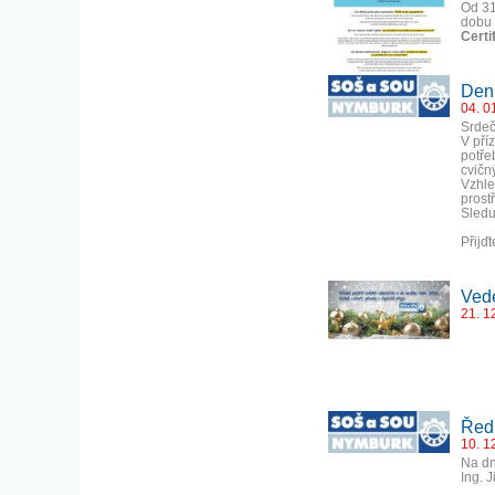
Od 31
dobu 
Certi
Den 
04. 0
Srdeč
V pří
potře
cvičn
Vzhle
prost
Sledu
Přijď
Vede
21. 1
Ředi
10. 12
Na dn
Ing. 