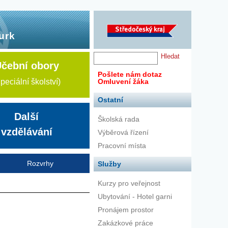
urk
čební obory
Pošlete nám dotaz
peciální školství)
Omluvení žáka
Ostatní
Další
Školská rada
vzdělávání
Výběrová řízení
Pracovní místa
Rozvrhy
Služby
Kurzy pro veřejnost
Ubytování - Hotel garni
Pronájem prostor
Zakázkové práce