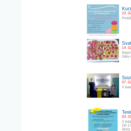
Kur
23. 0
Probě
Svat
14. 0
Nejen
žáky 
Sou
07. 0
V kat
Test
03. 0
V let
Od 17
školy.