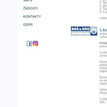
SRPŠ
3. Šk
4. Zů
ŽÁDOSTI
5. Žá
6. V 
KONTAKTY
veden
GDPR
1.ko
Vážen
velice
Přihl
jedno
U vše
zdrav
Dnem 
přija
Dopis
regist
Rozho
na ww
matur
Věřím
Přeje
V pří
892.