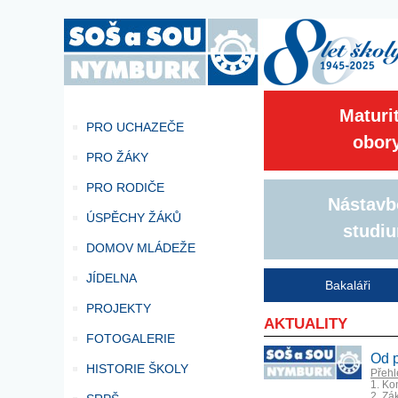
Maturi
PRO UCHAZEČE
obor
PRO ŽÁKY
PRO RODIČE
Nástavb
ÚSPĚCHY ŽÁKŮ
studi
DOMOV MLÁDEŽE
JÍDELNA
Bakaláři
PROJEKTY
AKTUALITY
FOTOGALERIE
Od p
HISTORIE ŠKOLY
Přehl
1. Ko
2. Zá