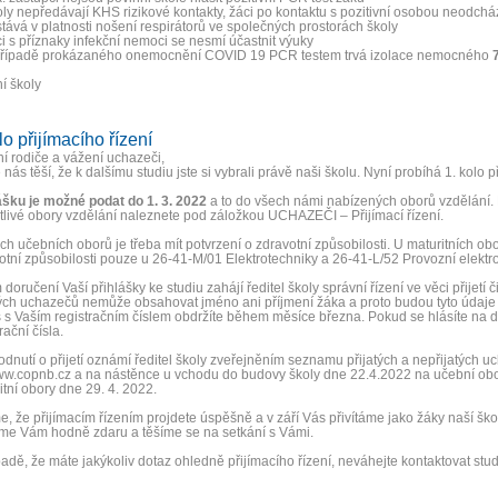
oly nepředávají KHS rizikové kontakty, žáci po kontaktu s pozitivní osobou neodchá
stává v platnosti nošení respirátorů ve společných prostorách školy
ci s příznaky infekční nemoci se nesmí účastnit výuky
případě prokázaného onemocnění COVID 19 PCR testem trvá izolace nemocného
í školy
lo přijímacího řízení
í rodiče a vážení uchazeči,
 nás těší, že k dalšímu studiu jste si vybrali právě naši školu. Nyní probíhá 1. kolo p
ášku je možné podat do 1. 3. 2022
a to do všech námi nabízených oborů vzdělání. Kr
tlivé obory vzdělání naleznete pod záložkou UCHAZEČI – Přijímací řízení.
ch učebních oborů je třeba mít potvrzení o zdravotní způsobilosti. U maturitních obo
otní způsobilosti pouze u 26-41-M/01 Elektrotechniky a 26-41-L/52 Provozní elektro
doručení Vaší přihlášky ke studiu zahájí ředitel školy správní řízení ve věci přijetí 
tých uchazečů nemůže obsahovat jméno ani příjmení žáka a proto budou tyto údaje
 s Vaším registračním číslem obdržíte během měsíce března. Pokud se hlásíte na d
rační čísla.
dnutí o přijetí oznámí ředitel školy zveřejněním seznamu přijatých a nepřijatých uc
w.copnb.cz a na nástěnce u vchodu do budovy školy dne 22.4.2022 na učební obo
itní obory dne 29. 4. 2022.
e, že přijímacím řízením projdete úspěšně a v září Vás přivítáme jako žáky naší ško
me Vám hodně zdaru a těšíme se na setkání s Vámi.
padě, že máte jakýkoliv dotaz ohledně přijímacího řízení, neváhejte kontaktovat stu