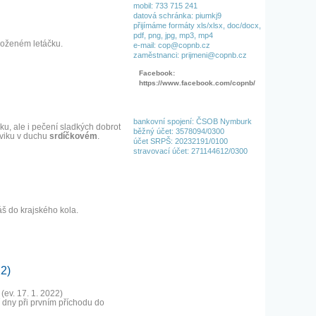
mobil: 733 715 241
datová schránka: piumkj9
přijímáme formáty xls/xlsx, doc/docx,
pdf, png, jpg, mp3, mp4
iloženém letáčku.
e-mail: cop@copnb.cz
zaměstnanci: prijmeni@copnb.cz
Facebook:
https://www.facebook.com/copnb/
bankovní spojení: ČSOB Nymburk
u, ale i pečení sladkých dobrot
běžný účet: 3578094/0300
cviku v duchu
srdíčkovém
.
účet SRPŠ: 20232191/0100
stravovací účet: 271144612/0300
áš do krajského kola.
22)
(ev. 17. 1. 2022)
í dny při prvním příchodu do