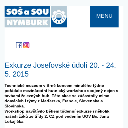
MENU
Exkurze Josefovské údolí 20. - 24.
5. 2015
Technické muzeum v Brně koncem minulého týdne
pořádalo mezinárodní hutnický workshop spojený nejen s
tavbami železných hub. Této akce se zúčastnily mimo
domácích i týmy z Maďarska, Francie, Slovenska a
Slovinska.
Workshop navštívilo během třídenní exkurze i několik
našich žáků ze třídy 2. CZ pod vedením UOV Bc. Jana
Lokajíčka.