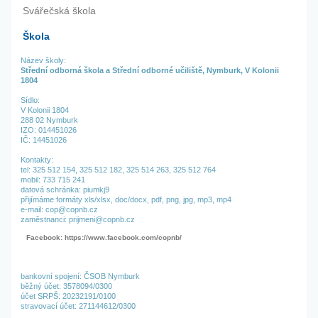
Svářečská škola
Škola
Název školy:
Střední odborná škola a Střední odborné učiliště, Nymburk, V Kolonii
1804
Sídlo:
V Kolonii 1804
288 02 Nymburk
IZO: 014451026
IČ: 14451026
Kontakty:
tel:
325 512 154,
325 512 182,
325 514 263,
325 512 764
mobil: 733 715 241
datová schránka: piumkj9
přijímáme formáty xls/xlsx, doc/docx, pdf, png, jpg, mp3, mp4
e-mail: cop@copnb.cz
zaměstnanci: prijmeni@copnb.cz
Facebook: https://www.facebook.com/copnb/
bankovní spojení: ČSOB Nymburk
běžný účet: 3578094/0300
účet SRPŠ: 20232191/0100
stravovací účet: 271144612/0300