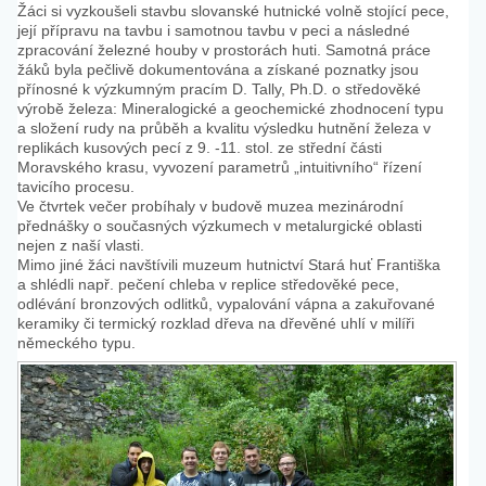
Žáci si vyzkoušeli stavbu slovanské hutnické volně stojící pece,
její přípravu na tavbu i samotnou tavbu v peci a následné
zpracování železné houby v prostorách huti. Samotná práce
žáků byla pečlivě dokumentována a získané poznatky jsou
přínosné k výzkumným pracím D. Tally, Ph.D. o středověké
výrobě železa: Mineralogické a geochemické zhodnocení typu
a složení rudy na průběh a kvalitu výsledku hutnění železa v
replikách kusových pecí z 9. -11. stol. ze střední části
Moravského krasu, vyvození parametrů „intuitivního“ řízení
tavicího procesu.
Ve čtvrtek večer probíhaly v budově muzea mezinárodní
přednášky o současných výzkumech v metalurgické oblasti
nejen z naší vlasti.
Mimo jiné žáci navštívili muzeum hutnictví Stará huť Františka
a shlédli např. pečení chleba v replice středověké pece,
odlévání bronzových odlitků, vypalování vápna a zakuřované
keramiky či termický rozklad dřeva na dřevěné uhlí v milíři
německého typu.